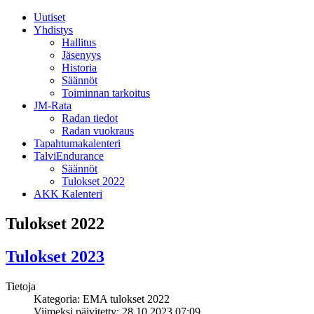
Uutiset
Yhdistys
Hallitus
Jäsenyys
Historia
Säännöt
Toiminnan tarkoitus
JM-Rata
Radan tiedot
Radan vuokraus
Tapahtumakalenteri
TalviEndurance
Säännöt
Tulokset 2022
AKK Kalenteri
Tulokset 2022
Tulokset 2023
Tietoja
Kategoria: EMA tulokset 2022
Viimeksi päivitetty: 28.10.2023 07:09