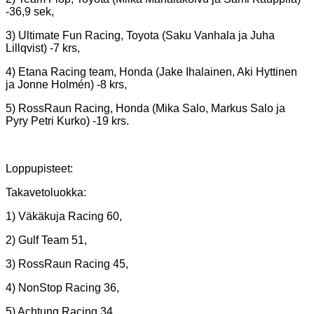
-36,9 sek,
3) Ultimate Fun Racing, Toyota (Saku Vanhala ja Juha
Lillqvist) -7 krs,
4) Etana Racing team, Honda (Jake Ihalainen, Aki Hyttinen
ja Jonne Holmén) -8 krs,
5) RossRaun Racing, Honda (Mika Salo, Markus Salo ja
Pyry Petri Kurko) -19 krs.
Loppupisteet:
Takavetoluokka:
1) Väkäkuja Racing 60,
2) Gulf Team 51,
3) RossRaun Racing 45,
4) NonStop Racing 36,
5) Achtung Racing 34,