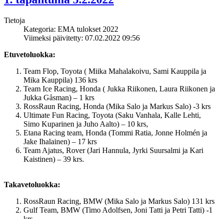
Tietoja
Kategoria: EMA tulokset 2022
Viimeksi päivitetty: 07.02.2022 09:56
Etuvetoluokka:
Team Flop, Toyota ( Miika Mahalakoivu, Sami Kauppila ja
Mika Kauppila) 136 krs
Team Ice Racing, Honda ( Jukka Riikonen, Laura Riikonen ja
Jukka Gåsman) – 1 krs
RossRaun Racing, Honda (Mika Salo ja Markus Salo) -3 krs
Ultimate Fun Racing, Toyota (Saku Vanhala, Kalle Lehti,
Simo Kuparinen ja Juho Aalto) – 10 krs,
Etana Racing team, Honda (Tommi Ratia, Jonne Holmén ja
Jake Ihalainen) – 17 krs
Team Ajatus, Rover (Jari Hannula, Jyrki Suursalmi ja Kari
Kaistinen) – 39 krs.
Takavetoluokka:
RossRaun Racing, BMW (Mika Salo ja Markus Salo) 131 krs
Gulf Team, BMW (Timo Adolfsen, Joni Tatti ja Petri Tatti) -1
krs