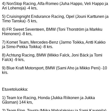
4) NonStop Racing, Alfa-Romeo (Juha Happo, Veli Happo ja
Ari Lohenoja) -4 krs,
5) Cruisingnight Endurance Racing, Opel (Jouni Karttunen ja
Timo Tanska) -5 krs,
6) FR Sweet Seventeen, BMW (Toni Thorström ja Markku
Hienonen) -8 krs,
7) Komet Team, Mercedes-Benz (Jarmo Toikka, Antti Kakko
ja Simo-Pekka Toikka) -8 krs.
8) Achtung Racing, BMW (Mikko Falck, Joni Bäck ja Tomi
Falck) -9 krs,
9) Blue Kraft Motorsport, BMW (Sami Aho ja Mikko Peni) -10
krs.
Etuvetoluokka:
1) Team Ice Racing, Honda (Jukka Riikonen ja Jukka
Gåsman) 144 krs,
2) Team Flop, Toyota (Miika Mahalakoivu ja Sami Kauppila)