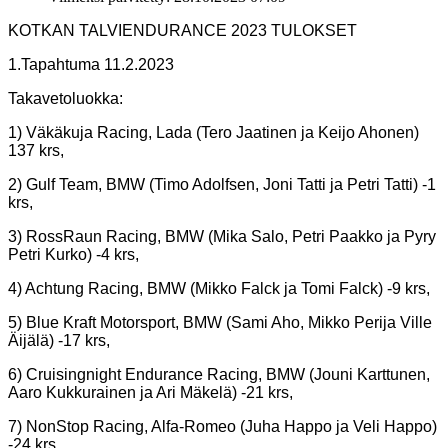
KOTKAN TALVIENDURANCE 2023 TULOKSET
1.Tapahtuma 11.2.2023
Takavetoluokka:
1) Väkäkuja Racing, Lada (Tero Jaatinen ja Keijo Ahonen)
137 krs,
2) Gulf Team, BMW (Timo Adolfsen, Joni Tatti ja Petri Tatti) -1
krs,
3) RossRaun Racing, BMW (Mika Salo, Petri Paakko ja Pyry
Petri Kurko) -4 krs,
4) Achtung Racing, BMW (Mikko Falck ja Tomi Falck) -9 krs,
5) Blue Kraft Motorsport, BMW (Sami Aho, Mikko Perija Ville
Äijälä) -17 krs,
6) Cruisingnight Endurance Racing, BMW (Jouni Karttunen,
Aaro Kukkurainen ja Ari Mäkelä) -21 krs,
7) NonStop Racing, Alfa-Romeo (Juha Happo ja Veli Happo)
-24 krs.