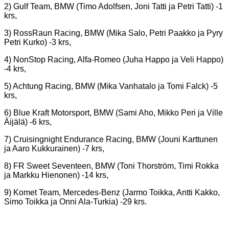
2) Gulf Team, BMW (Timo Adolfsen, Joni Tatti ja Petri Tatti) -1
krs,
3) RossRaun Racing, BMW (Mika Salo, Petri Paakko ja Pyry
Petri Kurko) -3 krs,
4) NonStop Racing, Alfa-Romeo (Juha Happo ja Veli Happo)
-4 krs,
5) Achtung Racing, BMW (Mika Vanhatalo ja Tomi Falck) -5
krs,
6) Blue Kraft Motorsport, BMW (Sami Aho, Mikko Peri ja Ville
Äijälä) -6 krs,
7) Cruisingnight Endurance Racing, BMW (Jouni Karttunen
ja Aaro Kukkurainen) -7 krs,
8) FR Sweet Seventeen, BMW (Toni Thorström, Timi Rokka
ja Markku Hienonen) -14 krs,
9) Komet Team, Mercedes-Benz (Jarmo Toikka, Antti Kakko,
Simo Toikka ja Onni Ala-Turkia) -29 krs.