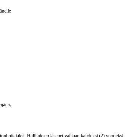
hänelle
tajana,
astonhoitajaksi. Hallituksen jäsenet valitaan kahdeksi (2) vuodeksi