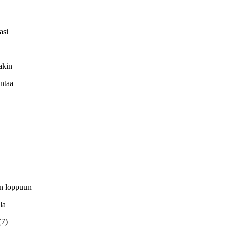
vasi
sakin
untaa
un loppuun
lla
 (7)