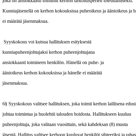
joka on ansiokkaasti toiminut kerhon tarkoitusperien toteuttamiseksi.
Kunniajäsenellä on kerhon kokouksissa puheoikeus ja äänioikeus ja 
ei määrätä jäsenmaksua.
Syyskokous voi kutsua hallituksen esityksestä
kunniapuheenjohtajaksi kerhon puheenjohtajana
ansiokkaasti toimineen henkilön. Hänellä on puhe- ja
äänioikeus kerhon kokouksissa ja hänelle ei määrätä
jäsenmaksua.
6§ Syyskokous valitsee hallituksen, joka toimii kerhon laillisena edus
johtaa toimintaa ja huolehtii talouden hoidosta. Hallitukseen kuuluu
puheenjohtaja, joka valitaan vuosittain, sekä kahdeksan (8) muuta
jäsentä. Hallitus valitsee kerhoon kuuluvat henkilöt sihteeriksi ja rah