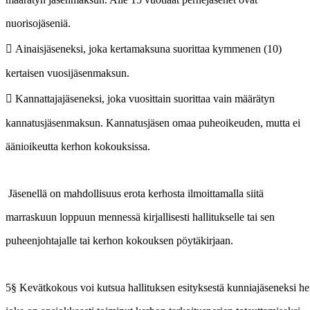
nuorisojäseniä.
 Ainaisjäseneksi, joka kertamaksuna suorittaa kymmenen (10)
kertaisen vuosijäsenmaksun.
 Kannattajajäseneksi, joka vuosittain suorittaa vain määrätyn
kannatusjäsenmaksun. Kannatusjäsen omaa puheoikeuden, mutta ei
äänioikeutta kerhon kokouksissa.
Jäsenellä on mahdollisuus erota kerhosta ilmoittamalla siitä
marraskuun loppuun mennessä kirjallisesti hallitukselle tai sen
puheenjohtajalle tai kerhon kokouksen pöytäkirjaan.
5§ Kevätkokous voi kutsua hallituksen esityksestä kunniajäseneksi h