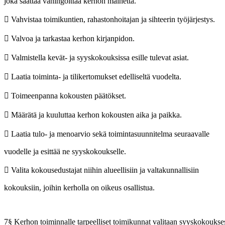
joka saattaa vahingoittaa kerhon mainetta.
 Vahvistaa toimikuntien, rahastonhoitajan ja sihteerin työjärjestys.
 Valvoa ja tarkastaa kerhon kirjanpidon.
 Valmistella kevät- ja syyskokouksissa esille tulevat asiat.
 Laatia toiminta- ja tilikertomukset edelliseltä vuodelta.
 Toimeenpanna kokousten päätökset.
 Määrätä ja kuuluttaa kerhon kokousten aika ja paikka.
 Laatia tulo- ja menoarvio sekä toimintasuunnitelma seuraavalle
vuodelle ja esittää ne syyskokoukselle.
 Valita kokousedustajat niihin alueellisiin ja valtakunnallisiin
kokouksiin, joihin kerholla on oikeus osallistua.
7§ Kerhon toiminnalle tarpeelliset toimikunnat valitaan syyskokouks