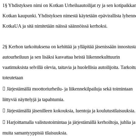
1§ Yhdistyksen nimi on Kotkan Urheiluautoilijat ry ja sen kotipaikk
Kotkan kaupunki. Yhdistyksen nimestä käytetään epävirallista lyhenn
KotkaUA ja sitä nimitetään näissä säännöissä kerhoksi.
2§ Kerhon tarkoituksena on kehittää ja ylläpitää jäsenissään innostust
autourheiluun ja sen lisäksi kasvattaa heistä liikennekulttuurin
vaatimuksista selvillä olevia, taitavia ja huolellisia autoilijoita. Tarkoi
toteutetaan
 Järjestämällä moottoriurheilu- ja liikennekilpailuja sekä toimintaan
liittyviä näyttelyjä ja tapahtumia.
 Järjestämällä jäsenilleen kokouksia, luentoja ja koulutustilaisuuksia
 Harjoittamalla valistustoimintaa ja järjestämällä kerhoiltoja, juhlia j
muita samantyyppisiä tilaisuuksia.