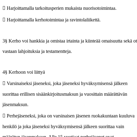
 Harjoittamalla tarkoitusperien mukaista nuorisotoimintaa.
 Harjoittamalla kerhotoimintaa ja ravintolaliikettä.
3§ Kerho voi hankkia ja omistaa irtainta ja kiinteää omaisuutta sekä o
vastaan lahjoituksia ja testamentteja.
4§ Kerhoon voi liittyä
 Varsinaiseksi jäseneksi, joka jäseneksi hyväksymisensä jälkeen
suorittaa erillisen sisäänkirjoitusmaksun ja vuosittain määrättävän
jäsenmaksun.
 Perhejäseneksi, joka on varsinaisen jäsenen ruokakuntaan kuuluva
henkilö ja joka jäseneksi hyväksymisensä jälkeen suorittaa vain
määrätyn jäsenmaksun. Alle 15 vuotiaat perhejäsenet ovat