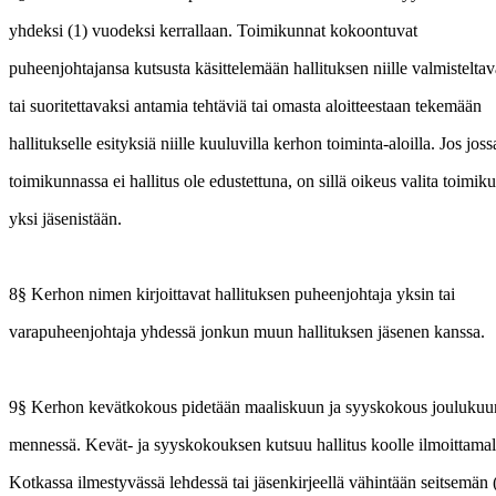
yhdeksi (1) vuodeksi kerrallaan. Toimikunnat kokoontuvat
puheenjohtajansa kutsusta käsittelemään hallituksen niille valmistelta
tai suoritettavaksi antamia tehtäviä tai omasta aloitteestaan tekemään
hallitukselle esityksiä niille kuuluvilla kerhon toiminta-aloilla. Jos jos
toimikunnassa ei hallitus ole edustettuna, on sillä oikeus valita toimik
yksi jäsenistään.
8§ Kerhon nimen kirjoittavat hallituksen puheenjohtaja yksin tai
varapuheenjohtaja yhdessä jonkun muun hallituksen jäsenen kanssa.
9§ Kerhon kevätkokous pidetään maaliskuun ja syyskokous jouluku
mennessä. Kevät- ja syyskokouksen kutsuu hallitus koolle ilmoittama
Kotkassa ilmestyvässä lehdessä tai jäsenkirjeellä vähintään seitsemän