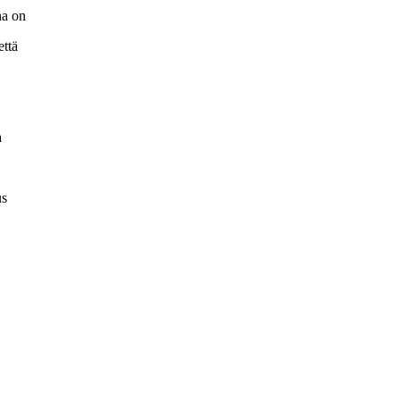
ana on
että
a
tus
.
a