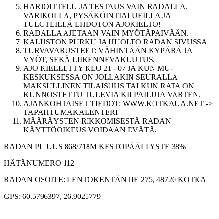
HARJOITTELU JA TESTAUS VAIN RADALLA.
VARIKOLLA, PYSÄKÖINTIALUEILLA JA
TULOTEILLÄ EHDOTON AJOKIELTO!
RADALLA AJETAAN VAIN MYÖTÄPAIVÄÄN.
KALUSTON PURKU JA HUOLTO RADAN SIVUSSA.
TURVAVARUSTEET: VÄHINTÄÄN KYPÄRÄ JA
VYÖT, SEKÄ LIIKENNEVAKUUTUS.
AJO KIELLETTY KLO 21 - 07 JA KUN MU-
KESKUKSESSA ON JOLLAKIN SEURALLA
MAKSULLINEN TILAISUUS TAI KUN RATA ON
KUNNOSTETTU TULEVIA KILPAILUJA VARTEN.
AJANKOHTAISET TIEDOT: WWW.KOTKAUA.NET ->
TAPAHTUMAKALENTERI
MÄÄRÄYSTEN RIKKOMISESTÄ RADAN
KÄYTTÖOIKEUS VOIDAAN EVÄTÄ.
RADAN PITUUS 868/718M KESTOPÄÄLLYSTE 38%
HÄTÄNUMERO 112
RADAN OSOITE: LENTOKENTÄNTIE 275, 48720 KOTKA
GPS: 60.5796397, 26.9025779