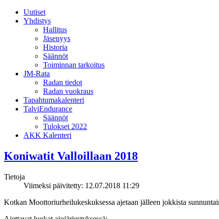
Uutiset
Yhdistys
Hallitus
Jäsenyys
Historia
Säännöt
Toiminnan tarkoitus
JM-Rata
Radan tiedot
Radan vuokraus
Tapahtumakalenteri
TalviEndurance
Säännöt
Tulokset 2022
AKK Kalenteri
Koniwatit Valloillaan 2018
Tietoja
Viimeksi päivitetty: 12.07.2018 11:29
Kotkan Moottoriurheilukeskuksessa ajetaan jälleen jokkista sunnunta
Ajettavat luokat ajojärjestyksessä: