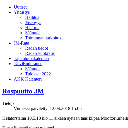
Uutiset
Yhdistys
Hallitus
Jäsenyys
Historia
Säännöt
Toiminnan tarkoitus
JM-Rata
Radan tiedot
Radan vuokraus
Tapahtumakalenteri
TalviEndurance
Säännöt
Tulokset 2022
AKK Kalenteri
Rospuutto JM
Tietoja
Viimeksi päivitetty: 12.04.2018 15:05
Helatorstaina 10.5.18 klo 11 alkaen ajetaan taas kilpaa Moottoriurhei
Katso liitteenä oleva mainos!