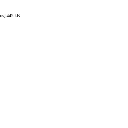
os]
445 kB