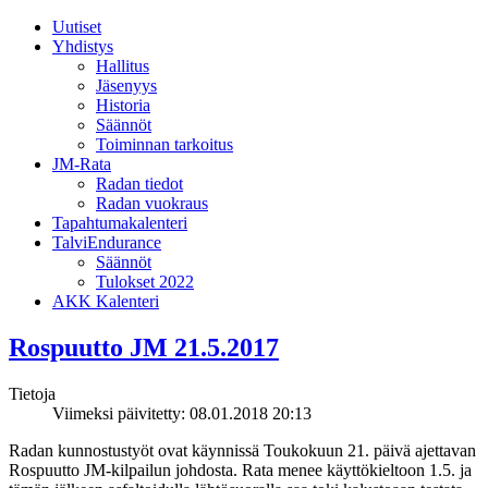
Uutiset
Yhdistys
Hallitus
Jäsenyys
Historia
Säännöt
Toiminnan tarkoitus
JM-Rata
Radan tiedot
Radan vuokraus
Tapahtumakalenteri
TalviEndurance
Säännöt
Tulokset 2022
AKK Kalenteri
Rospuutto JM 21.5.2017
Tietoja
Viimeksi päivitetty: 08.01.2018 20:13
Radan kunnostustyöt ovat käynnissä Toukokuun 21. päivä ajettavan
Rospuutto JM-kilpailun johdosta. Rata menee käyttökieltoon 1.5. ja